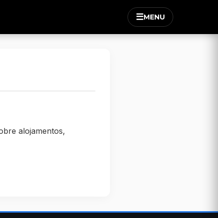
☰
MENU
obre alojamentos,