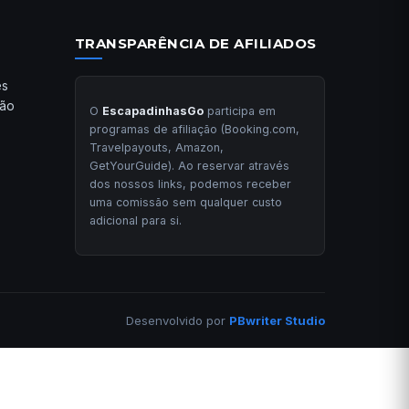
TRANSPARÊNCIA DE AFILIADOS
es
ção
O
EscapadinhasGo
participa em
programas de afiliação (Booking.com,
Travelpayouts, Amazon,
GetYourGuide). Ao reservar através
dos nossos links, podemos receber
uma comissão sem qualquer custo
adicional para si.
Desenvolvido por
PBwriter Studio