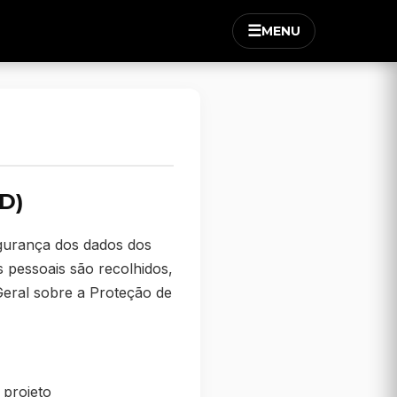
☰
MENU
PD)
egurança dos dados dos
s pessoais são recolhidos,
Geral sobre a Proteção de
 projeto