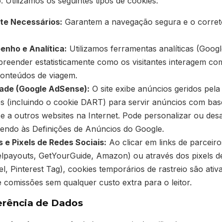
 Utilizamos os seguintes tipos de cookies:
te Necessários:
Garantem a navegação segura e o corret
nho e Analítica:
Utilizamos ferramentas analíticas (Googl
eender estatisticamente como os visitantes interagem com
conteúdos de viagem.
dade (Google AdSense):
O site exibe anúncios geridos pel
es (incluindo o cookie DART) para servir anúncios com base
e a outros websites na Internet. Pode personalizar ou des
endo às Definições de Anúncios do Google.
s e Pixels de Redes Sociais:
Ao clicar em links de parceiro
lpayouts, GetYourGuide, Amazon) ou através dos pixels de
, Pinterest Tag), cookies temporários de rastreio são ativ
e comissões sem qualquer custo extra para o leitor.
ferência de Dados