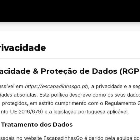
rivacidade
ivacidade & Proteção de Dados (RG
essível em
https://escapadinhasgo.pt
), a privacidade e a s
idades absolutas. Esta política descreve como os seus dado
e protegidos, em estrito cumprimento com o Regulamento 
o UE 2016/679) e a legislação portuguesa aplicável.
o Tratamento dos Dados
ssoais no website EscapadinhasGo é gerido pela equipa do