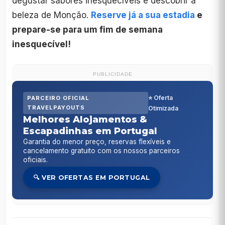
degustar sabores inesquecíveis e descobrir a
beleza de Monção.
Reserve já a sua estadia
e
prepare-se para um fim de semana
inesquecível!
PUBLICIDADE
⭐ Oferta
PARCEIRO OFICIAL
TRAVELPAYOUTS
Otimizada
Melhores Alojamentos &
Escapadinhas em Portugal
Garantia do menor preço, reservas flexíveis e
cancelamento gratuito com os nossos parceiros
oficiais.
🔍 VER OFERTAS EM PORTUGAL