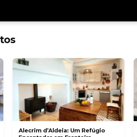
tos
Alecrim d’Aldeia: Um Refúgio