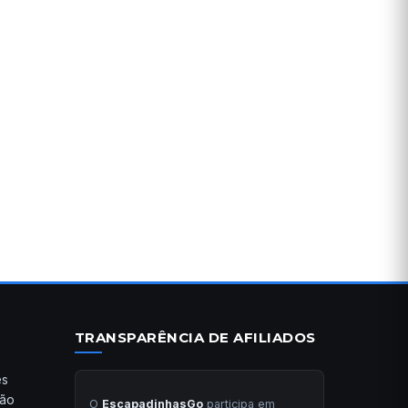
TRANSPARÊNCIA DE AFILIADOS
es
ção
O
EscapadinhasGo
participa em