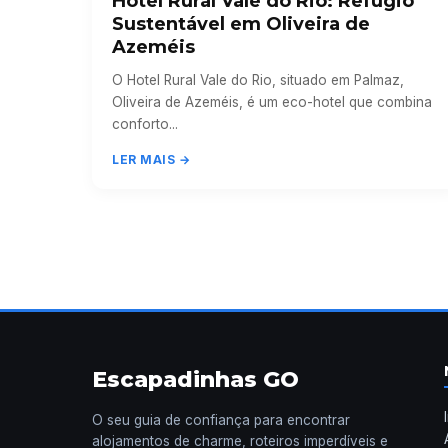
Hotel Rural Vale do Rio: Refúgio
Sustentável em Oliveira de
Azeméis
O Hotel Rural Vale do Rio, situado em Palmaz,
Oliveira de Azeméis, é um eco-hotel que combina
conforto...
LER MAIS →
Escapadinhas GO
O seu guia de confiança para encontrar
alojamentos de charme, roteiros imperdíveis e