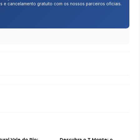
is e cancelamento gratuito com os nossos parceiros oficiais.
ural Vale do Rio:
Descubra o T Monte: o