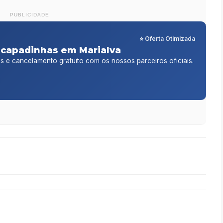
PUBLICIDADE
⭐ Oferta Otimizada
scapadinhas em Marialva
is e cancelamento gratuito com os nossos parceiros oficiais.