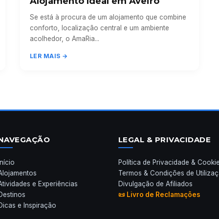
Alojamento Ideal em Aveiro
Se está à procura de um alojamento que combine
conforto, localização central e um ambiente
acolhedor, o AmaRia...
LER MAIS →
NAVEGAÇÃO
LEGAL & PRIVACIDADE
Início
Política de Privacidade & Cooki
Alojamentos
Termos & Condições de Utiliza
Atividades e Experiências
Divulgação de Afiliados
Destinos
📜 Livro de Reclamações
Dicas e Inspiração