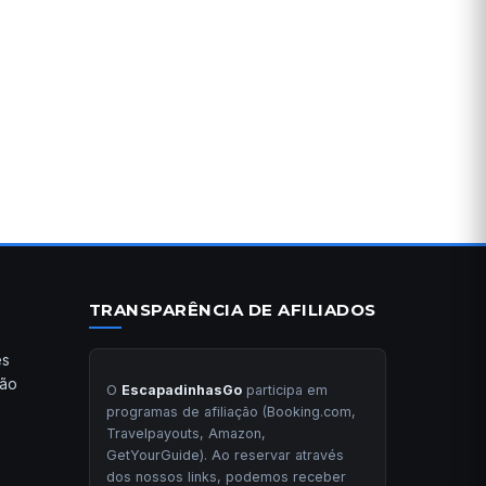
TRANSPARÊNCIA DE AFILIADOS
es
ção
O
EscapadinhasGo
participa em
programas de afiliação (Booking.com,
Travelpayouts, Amazon,
GetYourGuide). Ao reservar através
dos nossos links, podemos receber