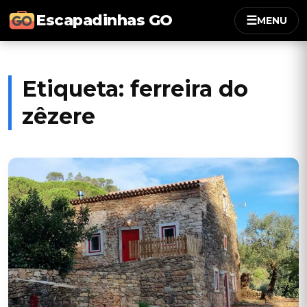
Escapadinhas GO
☰
MENU
Etiqueta:
ferreira do
zêzere