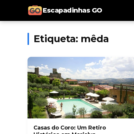
Escapadinhas GO
Etiqueta:
mêda
Casas do Coro: Um Retiro