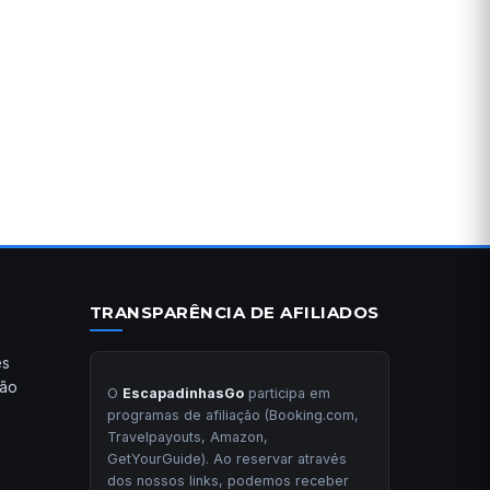
TRANSPARÊNCIA DE AFILIADOS
es
ção
O
EscapadinhasGo
participa em
programas de afiliação (Booking.com,
Travelpayouts, Amazon,
GetYourGuide). Ao reservar através
dos nossos links, podemos receber