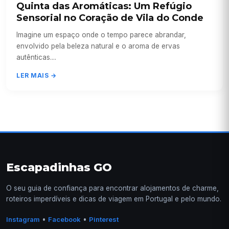
Quinta das Aromáticas: Um Refúgio
Sensorial no Coração de Vila do Conde
Imagine um espaço onde o tempo parece abrandar,
envolvido pela beleza natural e o aroma de ervas
autênticas....
LER MAIS →
Escapadinhas GO
O seu guia de confiança para encontrar alojamentos de charme,
roteiros imperdíveis e dicas de viagem em Portugal e pelo mundo.
•
•
Instagram
Facebook
Pinterest