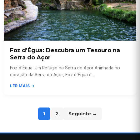
Foz d’Égua: Descubra um Tesouro na
Serra do Açor
Foz d’Égua: Um Refúgio na Serra do Açor Aninhada no
coração da Serra do Açor, Foz d’Égua é...
LER MAIS →
1
2
Seguinte →